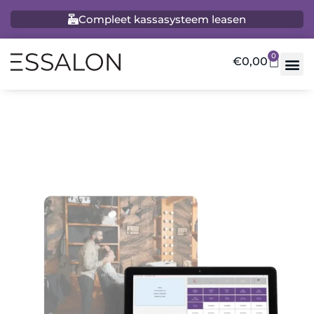
Compleet kassasysteem leasen
0
€
0,00
Home
/
Winkel
/
Software
/ Kapsalon software